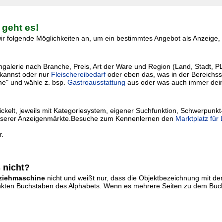
 geht es!
r folgende Möglichkeiten an, um ein bestimmtes Angebot als Anzeige, I
lerie nach Branche, Preis, Art der Ware und Region (Land, Stadt, PLZ) 
kannst oder nur
Fleischereibedarf
oder eben das, was in der Bereichssu
he" und wähle z. bsp.
Gastroausstattung
aus oder was auch immer dei
kelt, jeweils mit Kategoriesystem, eigener Suchfunktion, Schwerpunkt
ie unserer Anzeigenmärkte.Besuche zum Kennenlernen den
Marktplatz für
r.
 nicht?
fziehmaschine
nicht und weißt nur, dass die Objektbezeichnung mit 
erlinkten Buchstaben des Alphabets. Wenn es mehrere Seiten zu dem Buch