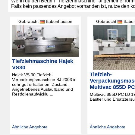
Wenn du den Begriff "Tiefziehmaschine" allgemeiner formu
Falls kein passendes Angebot vorhanden ist, nutze den k
Gebraucht
Babenhausen
Gebraucht
Babe
Tiefziehmaschine Hajek
VS30
Tiefzieh-
Hajek VS 30 Tiefzieh-
Verpackungsmaschine BJ 2003 in
Verpackungsmas
sehr gut erhaltenem Zustand.
Multivac 855D PC
Angetriebenes Auslaufband und
Restfolienaufwicklu ...
Multivac 855D PC BJ 1
Bastler und Ersatzteilsu
Ähnliche Angebote
Ähnliche Angebote