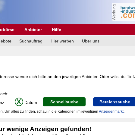
obörse
Anbieter
Hilfe
gebote
Suchauftrag
Hier werben
Über uns
eresse wende dich bitte an den jeweiligen Anbieter. Oder willst du Tie
nach:
X
Schnellsuche
Bereichssuche
nz
Datum
n. Um alles zu finden, schau in die Kategorien im jeweiligen
Anzeigenmarkt
.
ur wenige Anzeigen gefunden!