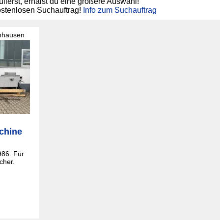
lierst, erhälst du eine größere Auswahl!
ostenlosen Suchauftrag!
Info zum Suchauftrag
nhausen
chine
986. Für
cher.