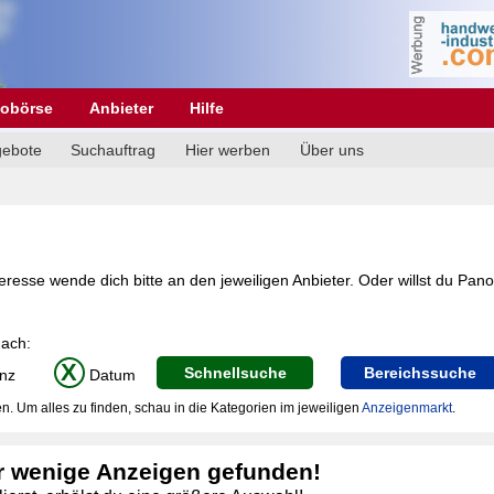
obörse
Anbieter
Hilfe
gebote
Suchauftrag
Hier werben
Über uns
resse wende dich bitte an den jeweiligen Anbieter. Oder willst du Pano
nach:
X
Schnellsuche
Bereichssuche
nz
Datum
n. Um alles zu finden, schau in die Kategorien im jeweiligen
Anzeigenmarkt
.
r wenige Anzeigen gefunden!