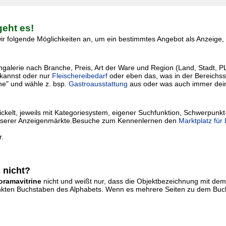
geht es!
r folgende Möglichkeiten an, um ein bestimmtes Angebot als Anzeige, I
lerie nach Branche, Preis, Art der Ware und Region (Land, Stadt, PLZ) 
kannst oder nur
Fleischereibedarf
oder eben das, was in der Bereichssu
he" und wähle z. bsp.
Gastroausstattung
aus oder was auch immer dei
kelt, jeweils mit Kategoriesystem, eigener Suchfunktion, Schwerpunkt
ie unserer Anzeigenmärkte.Besuche zum Kennenlernen den
Marktplatz für
r.
 nicht?
oramavitrine
nicht und weißt nur, dass die Objektbezeichnung mit d
erlinkten Buchstaben des Alphabets. Wenn es mehrere Seiten zu dem Buch