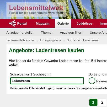
Portal
Magazin
Galerie
Jobbörse
Imm
Anzeigen erstellen
Themen
Anzeigen filtern
Unsere An
Lebensmittelbranche
→
Anzeigengalerie
→
Suche nach Ladentresen
Angebote: Ladentresen kaufen
Hier kannst du für dein Gewerbe Ladentresen kaufen. Bei Interes
weiter.
Schreibe nur 1 Suchbegriff:
Sortierung 
Releva
Verändere die Filtereinstellungen, um ein anderes Suchergebnis zu erhalte
1
2