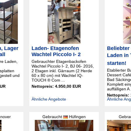
n, Lager
Laden- Etagenofen
Beliebter
all
Wachtel Piccolo I- 2
Laden in 
are Laden,
Gebrauchter Etagenbackofen
starten!
Wachtel Piccolo I- 2, BJ 06- 2016,
Etablierter 
splatten
2 Etagen inkl. Gärraum (2 Herde
Dessert Café
gestell und
60 x 80 cm) mit Wachtel IQ-
Bad Säcking
TOUCH ® Com ...
Komplett ein
EUR
Nettopreis: 4.950,00 EUR
auffälligen A .
Nettopreis:
Ähnliche Angebote
Ähnliche An
nover
Gebraucht
Hüfingen
Gebra