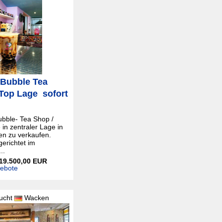
 Bubble Tea
Top Lage  sofort
Bubble- Tea Shop /
 in zentraler Lage in
en zu verkaufen.
gerichtet im
..
 19.500,00 EUR
gebote
ucht
Wacken