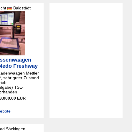
ucht
Balgstädt
assenwaagen
Toledo Freshway
Ladenwaagen Mettler
, sehr guter Zustand.
rieb
ufgabe) TSE-
vorhanden
 3.000,00 EUR
gebote
ad Säckingen