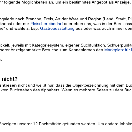
r folgende Möglichkeiten an, um ein bestimmtes Angebot als Anzeige, I
lerie nach Branche, Preis, Art der Ware und Region (Land, Stadt, PLZ) 
kannst oder nur
Fleischereibedarf
oder eben das, was in der Bereichssu
he" und wähle z. bsp.
Gastroausstattung
aus oder was auch immer dei
kelt, jeweils mit Kategoriesystem, eigener Suchfunktion, Schwerpunkt
ie unserer Anzeigenmärkte.Besuche zum Kennenlernen den
Marktplatz für
r.
 nicht?
entresen
nicht und weißt nur, dass die Objektbezeichnung mit dem B
erlinkten Buchstaben des Alphabets. Wenn es mehrere Seiten zu dem Buch
r Anzeigen unserer 12 Fachmärkte gefunden werden. Um andere Inhalte 