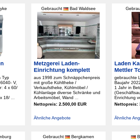
yke
Gebraucht
Bad Waldsee
Gebra
en
Metzgerei Laden-
Laden K
Einrichtung komplett
Mettler 
n Typ
aus 1998 zum Schnäppchenpreis
gebrauchte 
6040- V,
mit große Kühltheke /
Baujahr 2022
: 4 x 60/
Verkaufstheke, Kühlmöbel /
1 Jahr in Bet
Kühlanlage diverse Schränke und
(Geschäftsa
 18/ ...
Arbeitsmöbel, Wand ...
Enrichtung 
Nettopreis: 2.500,00 EUR
Nettopreis:
Ähnliche Angebote
Ähnliche An
burg
Gebraucht
Bergkamen
B