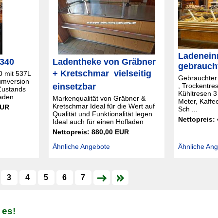
Ladenein
 340
Ladentheke von Gräbner
gebrauch
+ Kretschmar  vielseitig
0 mit 537L
Gebrauchter
iumversion
einsetzbar
, Trockentre
Zustands
Kühltresen 3
laden
Markenqualität von Gräbner &
Meter, Kaffe
Kretschmar Ideal für die Wert auf
EUR
Sch ...
Qualität und Funktionalität legen
Nettopreis:
Ideal auch für einen Hofladen
Nettopreis: 880,00 EUR
Ähnliche Angebote
Ähnliche An
3
4
5
6
7
 es!