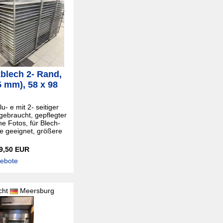
blech 2- Rand,
5 mm), 58 x 98
u- e mit 2- seitiger
gebraucht, gepflegter
he Fotos, für Blech-
e geeignet, größere
 9,50 EUR
gebote
cht
Meersburg