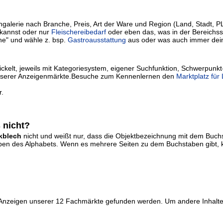
lerie nach Branche, Preis, Art der Ware und Region (Land, Stadt, PLZ) 
kannst oder nur
Fleischereibedarf
oder eben das, was in der Bereichssu
he" und wähle z. bsp.
Gastroausstattung
aus oder was auch immer dei
kelt, jeweils mit Kategoriesystem, eigener Suchfunktion, Schwerpunkt
ie unserer Anzeigenmärkte.Besuche zum Kennenlernen den
Marktplatz für
r.
 nicht?
kblech
nicht und weißt nur, dass die Objektbezeichnung mit dem Buc
staben des Alphabets. Wenn es mehrere Seiten zu dem Buchstaben gibt, 
r Anzeigen unserer 12 Fachmärkte gefunden werden. Um andere Inhalte 