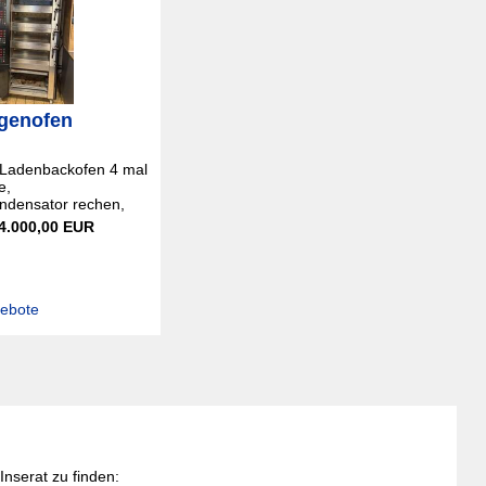
genofen
 Ladenbackofen 4 mal
e,
densator rechen,
 4.000,00 EUR
gebote
nserat zu finden: