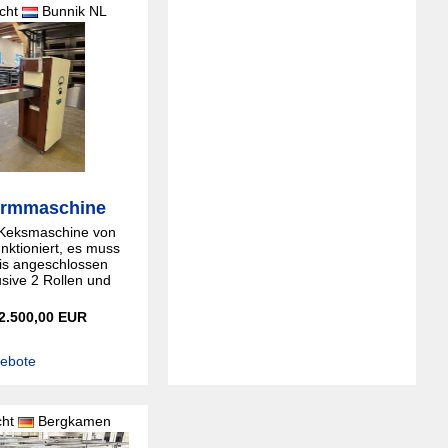
cht
Bunnik NL
ormmaschine
Keksmaschine von
unktioniert, es muss
is angeschlossen
usive 2 Rollen und
 2.500,00 EUR
gebote
cht
Bergkamen