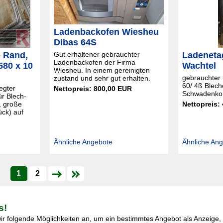
Ladenbackofen Wiesheu
Dibas 64S
Gut erhaltener gebrauchter
- Rand,
Ladeneta
Ladenbackofen der Firma
580 x 10
Wachtel
Wiesheu. In einem gereinigten
gebrauchter
zustand und sehr gut erhalten.
60/ 4ß Blech
egter
Nettopreis: 800,00 EUR
Schwadenkon
ür Blech-
, große
Nettopreis:
ück) auf
Ähnliche Angebote
Ähnliche An
1
2
s!
r folgende Möglichkeiten an, um ein bestimmtes Angebot als Anzeige, I