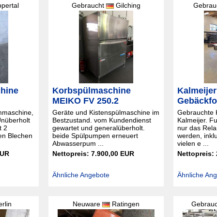
pertal
Gebraucht
Gilching
Gebrau
hine
Korbspülmaschine
Kalmeijer
M
MEIKO FV 250.2
Gebäckf
mmaschine,
Geräte und Kistenspülmaschine im
Gebrauchte 
Unüberholt
Bestzustand. vom Kundendienst
Kalmeijer. F
t 2
gewartet und generalüberholt.
nur das Rela
en Blechen
beide Spülpumpen erneuert
werden, inkl
Abwasserpum ...
vielen e ...
EUR
Nettopreis: 7.900,00 EUR
Nettopreis:
Ähnliche Angebote
Ähnliche An
rlin
Neuware
Ratingen
Gebrau