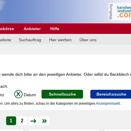
obörse
Anbieter
Hilfe
gebote
Suchauftrag
Hier werben
Über uns
wende dich bitte an den jeweiligen Anbieter. Oder willst du Backblech 
nach:
X
Schnellsuche
Bereichssuche
nz
Datum
n. Um alles zu finden, schau in die Kategorien im jeweiligen
Anzeigenmarkt
.
1
2