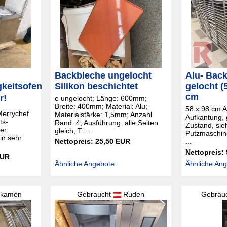
Backbleche ungelocht
Alu- Back
keitsofen
Silikon beschichtet
gelocht (
cm
r!
e ungelocht; Länge: 600mm;
Breite: 400mm; Material: Alu;
58 x 98 cm Al
Merrychef
Materialstärke: 1,5mm; Anzahl
Aufkantung, 
ts-
Rand: 4; Ausführung: alle Seiten
Zustand, sie
er:
gleich; T ...
Putzmaschin
n sehr
Nettopreis: 25,50 EUR
...
Nettopreis:
EUR
Ähnliche Angebote
Ähnliche An
kamen
Gebraucht
Ruden
Gebrau