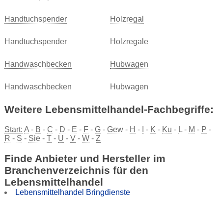
Handtuchspender
Holzregal
Handtuchspender
Holzregale
Handwaschbecken
Hubwagen
Handwaschbecken
Hubwagen
Weitere Lebensmittelhandel-Fachbegriffe:
Start:
A
-
B
-
C
-
D
-
E
-
F
-
G
-
Gew
-
H
-
I
-
K
-
Ku
-
L
-
M
-
P
-
R
-
S
-
Sie
-
T
-
U
-
V
-
W
-
Z
Finde Anbieter und Hersteller im
Branchenverzeichnis für den
Lebensmittelhandel
Lebensmittelhandel Bringdienste