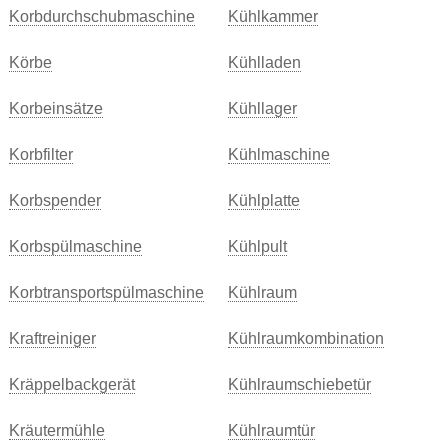
Korbdurchschubmaschine
Kühlkammer
Körbe
Kühlladen
Korbeinsätze
Kühllager
Korbfilter
Kühlmaschine
Korbspender
Kühlplatte
Korbspülmaschine
Kühlpult
Korbtransportspülmaschine
Kühlraum
Kraftreiniger
Kühlraumkombination
Kräppelbackgerät
Kühlraumschiebetür
Kräutermühle
Kühlraumtür