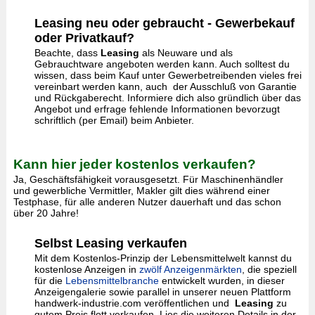
Leasing neu oder gebraucht - Gewerbekauf
oder Privatkauf?
Beachte, dass
Leasing
als Neuware und als
Gebrauchtware angeboten werden kann. Auch solltest du
wissen, dass beim Kauf unter Gewerbetreibenden vieles frei
vereinbart werden kann, auch der Ausschluß von Garantie
und Rückgaberecht. Informiere dich also gründlich über das
Angebot und erfrage fehlende Informationen bevorzugt
schriftlich (per Email) beim Anbieter.
Kann hier jeder kostenlos verkaufen?
Ja, Geschäftsfähigkeit vorausgesetzt. Für Maschinenhändler
und gewerbliche Vermittler, Makler gilt dies während einer
Testphase, für alle anderen Nutzer dauerhaft und das schon
über 20 Jahre!
Selbst Leasing verkaufen
Mit dem Kostenlos-Prinzip der Lebensmittelwelt kannst du
kostenlose Anzeigen in
zwölf Anzeigenmärkten
, die speziell
für die
Lebensmittelbranche
entwickelt wurden, in dieser
Anzeigengalerie sowie parallel in unserer neuen Plattform
handwerk-industrie.com veröffentlichen und
Leasing
zu
gutem Preis flott verkaufen. Lies die weiteren Details in der