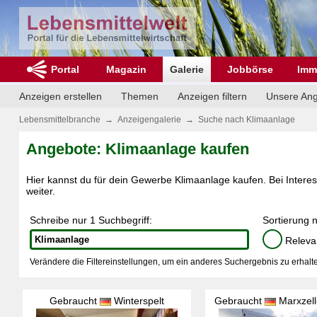
Portal
Magazin
Galerie
Jobbörse
Imm
Anzeigen erstellen
Themen
Anzeigen filtern
Unsere An
Lebensmittelbranche
→
Anzeigengalerie
→
Suche nach Klimaanlage
Angebote: Klimaanlage kaufen
Hier kannst du für dein Gewerbe Klimaanlage kaufen. Bei Interess
weiter.
Schreibe nur 1 Suchbegriff:
Sortierung 
Releva
Verändere die Filtereinstellungen, um ein anderes Suchergebnis zu erhalte
Gebraucht
Winterspelt
Gebraucht
Marxzell