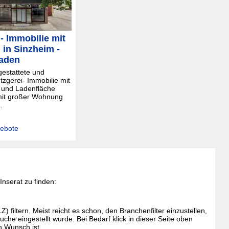
- Immobilie mit
in Sinzheim -
aden
estattete und
tzgerei- Immobilie mit
 und Ladenfläche
mit großer Wohnung
.
gebote
nserat zu finden:
filtern. Meist reicht es schon, den Branchenfilter einzustellen,
che eingestellt wurde. Bei Bedarf klick in dieser Seite oben
n Wunsch ist.