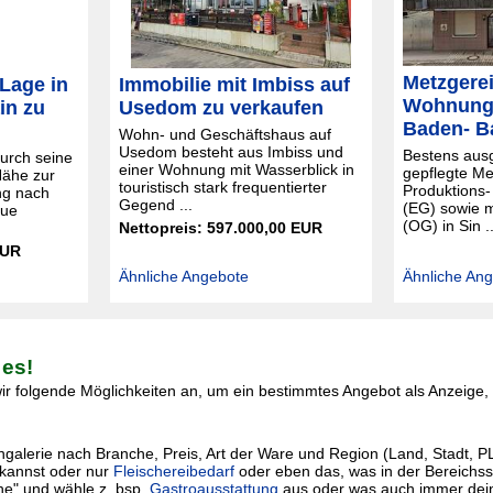
Metzgerei
 Lage in
Immobilie mit Imbiss auf
Wohnung 
in zu
Usedom zu verkaufen
Baden- B
Wohn- und Geschäftshaus auf
Usedom besteht aus Imbiss und
Bestens ausg
urch seine
einer Wohnung mit Wasserblick in
gepflegte Me
Nähe zur
touristisch stark frequentierter
Produktions-
ng nach
Gegend ...
(EG) sowie 
eue
(OG) in Sin ..
Nettopreis: 597.000,00 EUR
EUR
Ähnliche Angebote
Ähnliche An
 es!
r folgende Möglichkeiten an, um ein bestimmtes Angebot als Anzeige, I
lerie nach Branche, Preis, Art der Ware und Region (Land, Stadt, PLZ) 
kannst oder nur
Fleischereibedarf
oder eben das, was in der Bereichssu
he" und wähle z. bsp.
Gastroausstattung
aus oder was auch immer dei