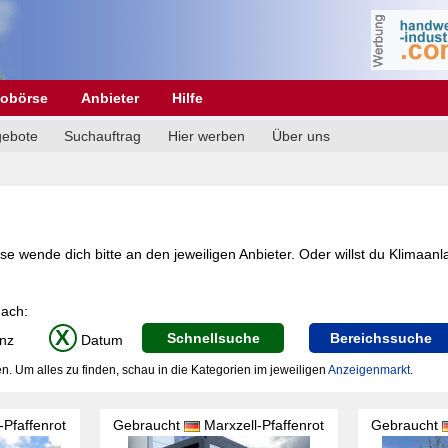
obörse
Anbieter
Hilfe
gebote
Suchauftrag
Hier werben
Über uns
e wende dich bitte an den jeweiligen Anbieter. Oder willst du Klimaanl
nach:
X
Schnellsuche
Bereichssuche
nz
Datum
n. Um alles zu finden, schau in die Kategorien im jeweiligen
Anzeigenmarkt
.
-Pfaffenrot
Gebraucht
Marxzell-Pfaffenrot
Gebraucht