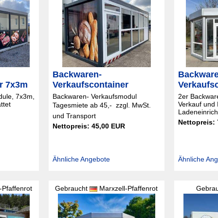
Backwaren-
Backware
er 7x3m
Verkaufscontainer
Verkaufs
dule, 7x3m,
Backwaren- Verkaufsmodul
2er Backwar
ttet
Verkauf und 
Tagesmiete ab 45,-  zzgl. MwSt.
Ladeneinrich
und Transport
Nettopreis:
Nettopreis: 45,00 EUR
Ähnliche Angebote
Ähnliche An
-Pfaffenrot
Gebraucht
Marxzell-Pfaffenrot
Gebra