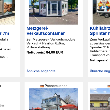
Metzgerei-
Kühlfahr
r 7m
Verkaufscontainer
Sprinter 
odul 7m
2er Metzgerei- Verkaufsmodule,
Zum Verkauf 
Verkauf + Pavillon 6x6m,
zuverlässig
l.
Vollausstattung
Sprinter 316
ekosten
Kühlkofferauf
Nettopreis: 84,00 EUR
Transport vo
as 3 ...
Nettopreis:
Ähnliche Angebote
Ähnliche An
h
Peenemuende