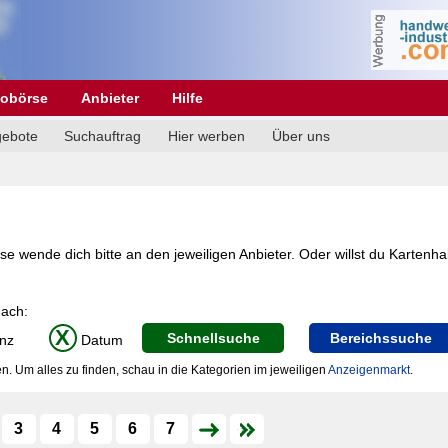
obörse
Anbieter
Hilfe
gebote
Suchauftrag
Hier werben
Über uns
se wende dich bitte an den jeweiligen Anbieter. Oder willst du Kartenha
nach:
X
Schnellsuche
Bereichssuche
nz
Datum
n. Um alles zu finden, schau in die Kategorien im jeweiligen
Anzeigenmarkt
.
3
4
5
6
7