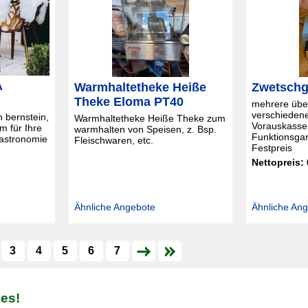
A
Warmhaltetheke Heiße
Zwetschg
Theke Eloma PT40
mehrere übe
verschiedene
n bernstein,
Warmhaltetheke Heiße Theke zum
Vorauskasse
m für Ihre
warmhalten von Speisen, z. Bsp.
Funktionsga
astronomie
Fleischwaren, etc.
Festpreis
Nettopreis:
Ähnliche Angebote
Ähnliche An
3
4
5
6
7
 es!