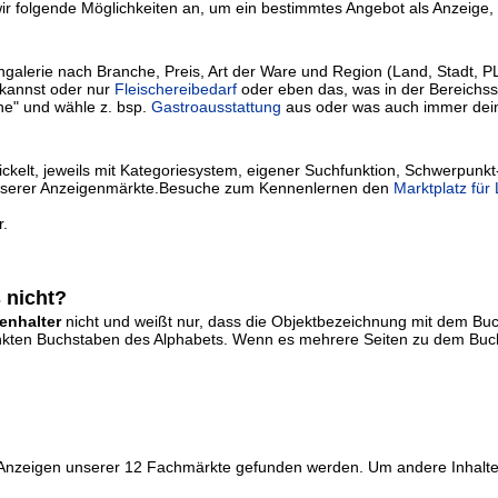
r folgende Möglichkeiten an, um ein bestimmtes Angebot als Anzeige, I
lerie nach Branche, Preis, Art der Ware und Region (Land, Stadt, PLZ) 
kannst oder nur
Fleischereibedarf
oder eben das, was in der Bereichssu
he" und wähle z. bsp.
Gastroausstattung
aus oder was auch immer dei
kelt, jeweils mit Kategoriesystem, eigener Suchfunktion, Schwerpunkt
ie unserer Anzeigenmärkte.Besuche zum Kennenlernen den
Marktplatz für
r.
 nicht?
enhalter
nicht und weißt nur, dass die Objektbezeichnung mit dem B
erlinkten Buchstaben des Alphabets. Wenn es mehrere Seiten zu dem Buch
r Anzeigen unserer 12 Fachmärkte gefunden werden. Um andere Inhalte 