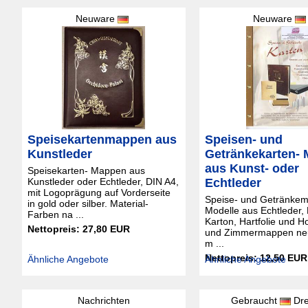
Neuware
Neuware
Speisekartenmappen aus
Speisen- und
Kunstleder
Getränkekarten-
aus Kunst- oder
Speisekarten- Mappen aus
Kunstleder oder Echtleder, DIN A4,
Echtleder
mit Logoprägung auf Vorderseite
Speise- und Getränke
in gold oder silber. Material-
Modelle aus Echtleder, 
Farben na ...
Karton, Hartfolie und Ho
Nettopreis: 27,80 EUR
und Zimmermappen neu
m ...
Nettopreis: 12,50 EUR
Ähnliche Angebote
Ähnliche Angebote
Nachrichten
Gebraucht
Dr