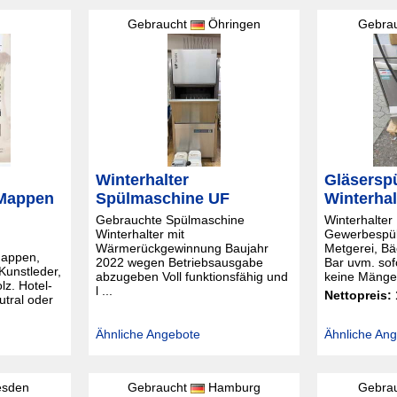
Gebraucht
Öhringen
Gebra
Winterhalter
Gläsersp
 Mappen
Spülmaschine UF
Winterhal
Gebrauchte Spülmaschine
Winterhalter
Winterhalter mit
Gewerbespül
Wärmerückgewinnung Baujahr
Metgerei, Bä
mappen,
2022 wegen Betriebsausgabe
Bar uvm. sofo
Kunstleder,
abzugeben Voll funktionsfähig und
keine Mängel
lz. Hotel-
l ...
Nettopreis:
tral oder
Ähnliche Angebote
Ähnliche An
esden
Gebraucht
Hamburg
Gebra