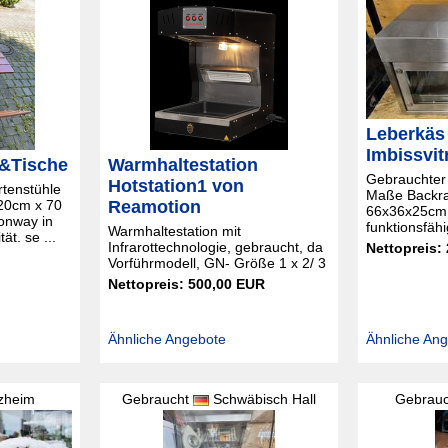
Leberkäs
Imbissvit
 &Tische
Warmhaltestation
Gebrauchter
Hotstation1 von
rtenstühle
Maße Backr
120cm x 70
Reamotion
66x36x25cm g
Konway in
funktionsfähi
Warmhaltestation mit
ät. se ...
Infrarottechnologie, gebraucht, da
Nettopreis:
Vorführmodell, GN- Größe 1 x 2/ 3
Nettopreis: 500,00 EUR
Ähnliche Angebote
Ähnliche An
ezheim
Gebraucht
Schwäbisch Hall
Gebrau