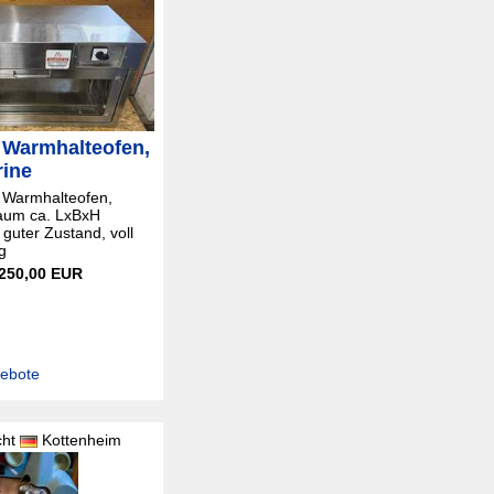
 Warmhalteofen,
rine
 Warmhalteofen,
aum ca. LxBxH
uter Zustand, voll
g
 250,00 EUR
gebote
cht
Kottenheim