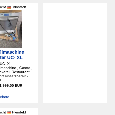
ucht
Albstadt
ülmaschine
ter UC- XL
 UC- Xl
maschine , Gastro ,
ckerei, Restaurant,
rt einsatzbereit -
 ...
 1.999,00 EUR
gebote
ucht
Pleinfeld