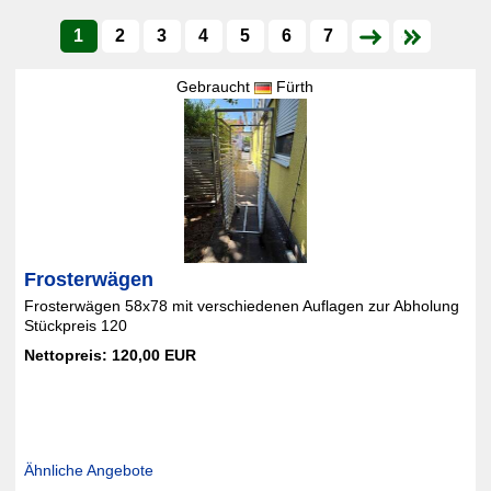
1
2
3
4
5
6
7
Gebraucht
Fürth
Frosterwägen
Frosterwägen 58x78 mit verschiedenen Auflagen zur Abholung
Stückpreis 120
Nettopreis: 120,00 EUR
Ähnliche Angebote