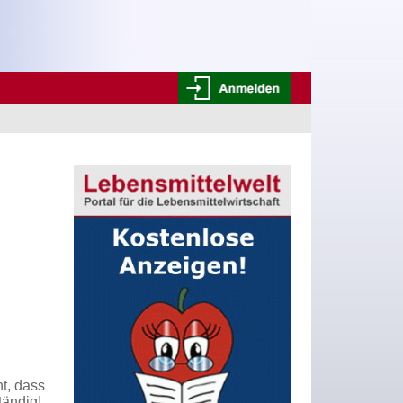
ht, dass
tändig!