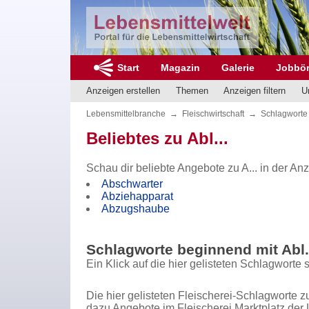
Start
Magazin
Galerie
Jobbö
Anzeigen erstellen
Themen
Anzeigen filtern
U
Lebensmittelbranche
→
Fleischwirtschaft
→
Schlagworte 
Beliebtes zu Abl...
Schau dir beliebte Angebote zu A... in der An
Abschwarter
Abziehapparat
Abzugshaube
Schlagworte beginnend mit Abl.
Ein Klick auf die hier gelisteten Schlagworte 
Die hier gelisteten Fleischerei-Schlagworte z
dazu Angebote im
Fleischerei Marktplatz
der 