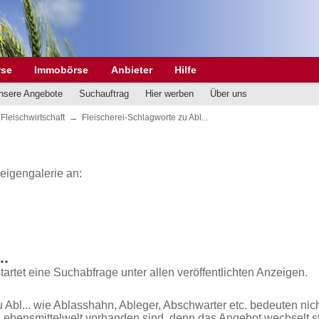
rse
Immobörse
Anbieter
Hilfe
nsere Angebote
Suchauftrag
Hier werben
Über uns
Fleischwirtschaft
→
Fleischerei-Schlagworte zu Abl...
zeigengalerie an:
..
startet eine Suchabfrage unter allen veröffentlichten Anzeigen.
u Abl... wie Ablasshahn, Ableger, Abschwarter etc. bedeuten nic
Lebensmittelwelt vorhanden sind, denn das Angebot wechselt s