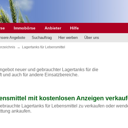
rse
Immobörse
Anbieter
Hilfe
nsere Angebote
Suchauftrag
Hier werben
Über uns
erzeichnis
→
Lagertanks für Lebensmittel
 Angebot neuer und gebrauchter Lagertanks für die
ft und auch für andere Einsatzbereiche.
ensmittel mit kostenlosen Anzeigen verkauf
gebrauchte Lagertanks für Lebensmittel zu verkaufen oder wend
attung ankaufen.