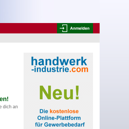
en!
e dich an