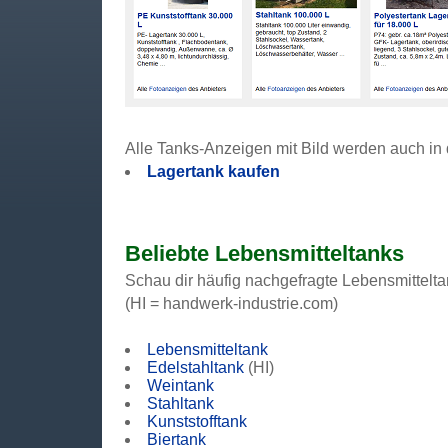
Alle Tanks-Anzeigen mit Bild werden auch in d
Lagertank kaufen
Beliebte Lebensmitteltanks
Schau dir häufig nachgefragte Lebensmittelta
(HI = handwerk-industrie.com)
Lebensmitteltank
Edelstahltank
(HI)
Weintank
Stahltank
Kunststofftank
Biertank