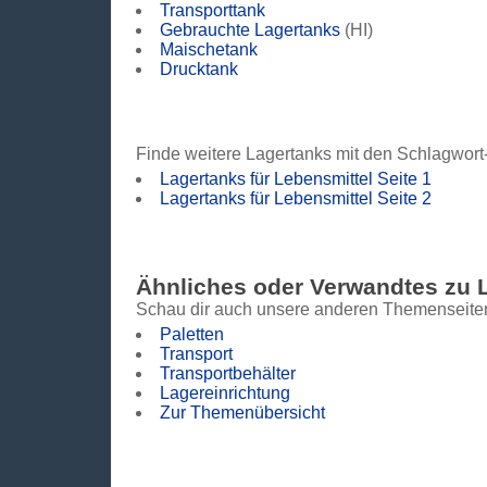
Transporttank
Gebrauchte Lagertanks
(HI)
Maischetank
Drucktank
Finde weitere Lagertanks mit den Schlagwort
Lagertanks für Lebensmittel Seite 1
Lagertanks für Lebensmittel Seite 2
Ähnliches oder Verwandtes zu 
Schau dir auch unsere anderen Themenseiten
Paletten
Transport
Transportbehälter
Lagereinrichtung
Zur Themenübersicht