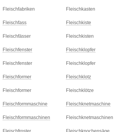
Fleischfabriken
Fleischkasten
Fleischfass
Fleischkiste
Fleischfässer
Fleischkisten
Fleischfenster
Fleischklopfer
Fleischfenster
Fleischklopfer
Fleischformer
Fleischklotz
Fleischformer
Fleischklötze
Fleischformmaschine
Fleischknetmaschine
Fleischformmaschinen
Fleischknetmaschinen
Fleischfroster
Fleischknochensäge