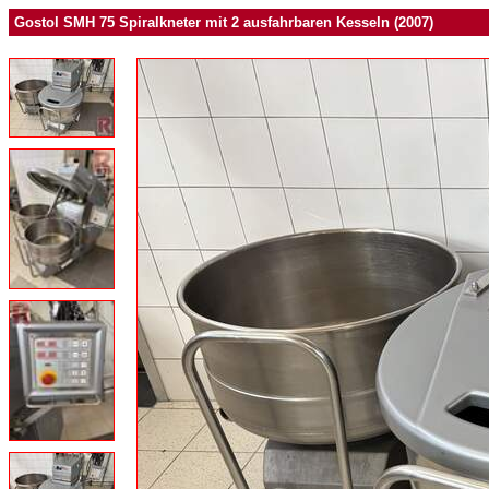
Gostol SMH 75 Spiralkneter mit 2 ausfahrbaren Kesseln (2007)