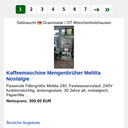
1
2
3
4
5
6
7
Gebraucht
Grammetal / OT Mönchenholzhausen
Kaffeemaschine Mengenbrüher Melitta
Nostalgie
Passende Filtergröße Melitta 240, Festwasserzulauf, 240V
funktionstüchtig, leistungsstark, 30 Jahre alt, nostalgisch,
Papierfilte ...
Nettopreis: 300,00 EUR
Ähnliche Angebote