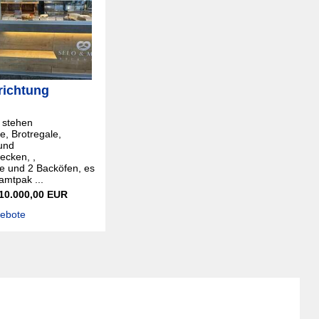
richtung
 stehen
e, Brotregale,
und
cken, ,
e und 2 Backöfen, es
mtpak ...
 10.000,00 EUR
gebote