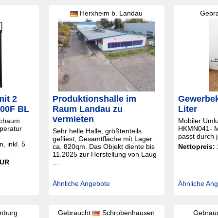
Herxheim b. Landau
Gebr
it 2
Produktionshalle im
Gewerbek
000F BL
Raum Landau zu
Liter
vermieten
rschaum
Mobiler Umlu
eratur
HKMN041- MS
Sehr helle Halle, größtenteils
passt durch 
gefliest, Gesamtfläche mit Lager
 inkl. 5
ca. 820qm. Das Objekt diente bis
Nettopreis:
11.2025 zur Herstellung von Laug
EUR
...
Ähnliche Angebote
Ähnliche An
burg
Gebraucht
Schrobenhausen
Gebrau