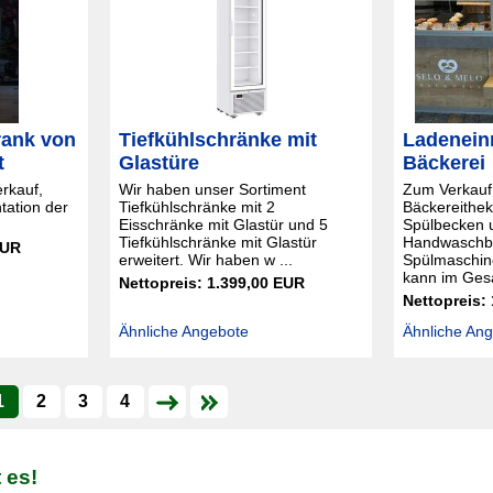
rank von
Tiefkühlschränke mit
Ladenein
t
Glastüre
Bäckerei
erkauf,
Wir haben unser Sortiment
Zum Verkauf
tation der
Tiefkühlschränke mit 2
Bäckereithek
Eisschränke mit Glastür und 5
Spülbecken 
Tiefkühlschränke mit Glastür
Handwaschbe
EUR
erweitert. Wir haben w ...
Spülmaschin
kann im Gesa
Nettopreis: 1.399,00 EUR
Nettopreis:
Ähnliche Angebote
Ähnliche An
1
2
3
4
 es!