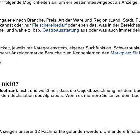
r folgende Möglichkeiten an, um ein bestimmtes Angebot als Anzeige, I
lerie nach Branche, Preis, Art der Ware und Region (Land, Stadt, PLZ) 
kannst oder nur
Fleischereibedarf
oder eben das, was in der Bereichssu
he" und wähle z. bsp.
Gastroausstattung
aus oder was auch immer dei
kelt, jeweils mit Kategoriesystem, eigener Suchfunktion, Schwerpunkt
ie unserer Anzeigenmärkte.Besuche zum Kennenlernen den
Marktplatz für
r.
 nicht?
lschrank
nicht und weißt nur, dass die Objektbezeichnung mit dem B
erlinkten Buchstaben des Alphabets. Wenn es mehrere Seiten zu dem Buch
r Anzeigen unserer 12 Fachmärkte gefunden werden. Um andere Inhalte 