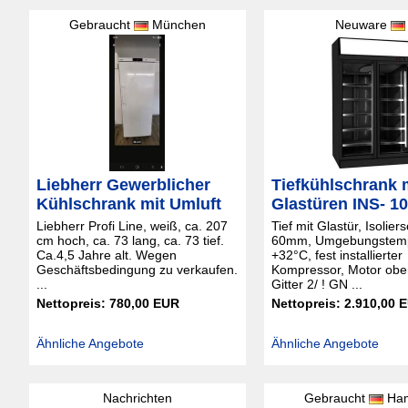
Gebraucht
München
Neuware
Liebherr Gewerblicher
Tiefkühlschrank m
Kühlschrank mit Umluft
Glastüren INS- 1
Liebherr Profi Line, weiß, ca. 207
Tief mit Glastür, Isolie
cm hoch, ca. 73 lang, ca. 73 tief.
60mm, Umgebungstemp
Ca.4,5 Jahre alt. Wegen
+32°C, fest installierter
Geschäftsbedingung zu verkaufen.
Kompressor, Motor oben,
...
Gitter 2/ ! GN ...
Nettopreis: 780,00 EUR
Nettopreis: 2.910,00 
Ähnliche Angebote
Ähnliche Angebote
Nachrichten
Gebraucht
Ham