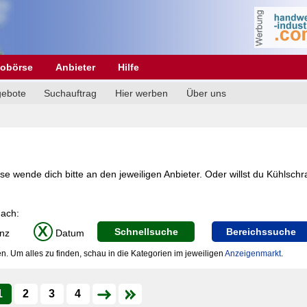
obörse
Anbieter
Hilfe
gebote
Suchauftrag
Hier werben
Über uns
e wende dich bitte an den jeweiligen Anbieter. Oder willst du Kühlschr
nach:
X
Schnellsuche
Bereichssuche
nz
Datum
n. Um alles zu finden, schau in die Kategorien im jeweiligen
Anzeigenmarkt
.
1
2
3
4