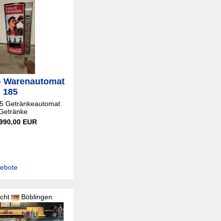
- Warenautomat
K 185
85 Getränkeautomat
 Getränke
 990,00 EUR
gebote
cht
Böblingen