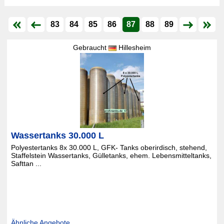
83
84
85
86
87
88
89
Gebraucht
Hillesheim
Wassertanks 30.000 L
Polyestertanks 8x 30.000 L, GFK- Tanks oberirdisch, stehend,
Staffelstein Wassertanks, Gülletanks, ehem. Lebensmitteltanks,
Safttan ...
Ähnliche Angebote